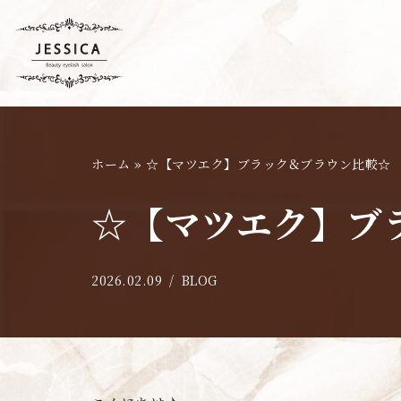
コ
ン
テ
ン
ツ
ホーム
»
☆【マツエク】ブラック&ブラウン比較☆
へ
ス
☆【マツエク】ブ
キ
ッ
プ
2026.02.09
BLOG