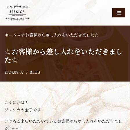
コ
ン
テ
ホーム
»
☆お客様から差し入れをいただきました☆
ン
ツ
☆お客様から差し入れをいただきまし
へ
た☆
ス
キ
2024.08.07
BLOG
ッ
プ
こんにちは！
ジェシカの金子です！
いつもご来店いただいているお客様から差し入れをいただきまし
た(*^-^*)