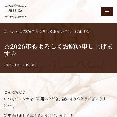
コ
ン
テ
ホーム
»
☆2026年もよろしくお願い申し上げます☆
ン
ツ
☆2026年もよろしくお願い申し上げま
へ
す☆
ス
キ
2026.01.01
BLOG
ッ
プ
こんにちは♪
いつもジェシカをご利用いただき、誠にありがとうございます
(*^^*)
新年あけましておめでとうございます！！