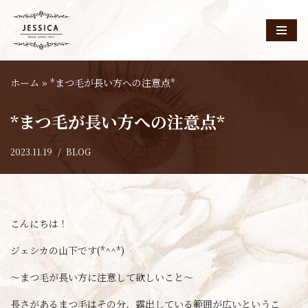
コ
ン
テ
ホーム
»
*まつ毛が長い方への注意点*
ン
ツ
*まつ毛が長い方への注意点*
へ
ス
2023.11.19
BLOG
キ
ッ
プ
こんにちは！
ジェシカの山下です(*^^*)
～まつ毛が長い方に注意して欲しいこと～
長さがあるまつ毛はその分、露出している範囲が広いというこ