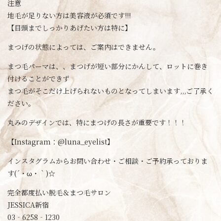
注意
地毛が足りない方は美容液が必須です!!!
【目頭までしっかりあげたい方は特に】
まつげの状態によっては、ご案内はできません。
まつ毛パーマは、、まつげが短い部分にかんして、ロットに巻き
付けることができず
まつ毛がそこだけ上げられないものとなってしまいます,,,ご了承く
ださい。
丸みのデザインでは、特にまつげの長さが重要です！！！
【Instagram：@luna_eyelist】
インスタグラムからお問い合わせ・ご相談・ご予約承っておりま
す(´・ω・｀)☆
完全都度払い脱毛＆まつ毛サロン
JESSICA新宿
03‐6258‐1230