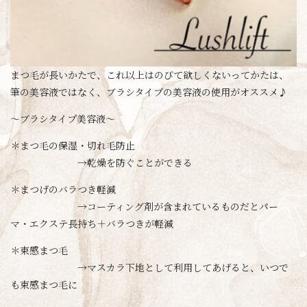
まつ毛が長いかたで、これ以上はのびて欲しくないってかたは、
筆の美容液ではなく、ブラシタイプの美容液の使用がオススメ♪
～ブラシタイプ美容液～
＊まつ毛の保湿・切れ毛防止
→乾燥を防ぐことができる
＊まつげのバラつき軽減
→コーティング剤が含まれているものだとパー
マ・エクステ長持ち＋バラつきが軽減
＊束感まつ毛
→マスカラ下地として利用してあげると、いつで
も束感まつ毛に