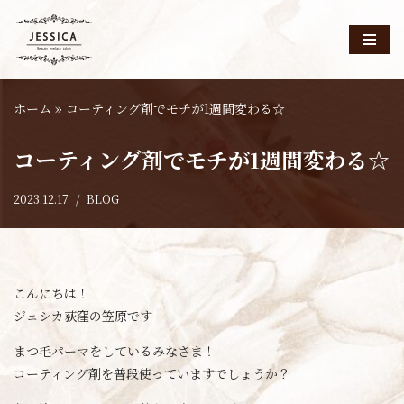
コ
ン
テ
ホーム
»
コーティング剤でモチが1週間変わる☆
ン
ツ
コーティング剤でモチが1週間変わる☆
へ
ス
2023.12.17
BLOG
キ
ッ
プ
こんにちは！
ジェシカ荻窪の笠原です
まつ毛パーマをしているみなさま！
コーティング剤を普段使っていますでしょうか？