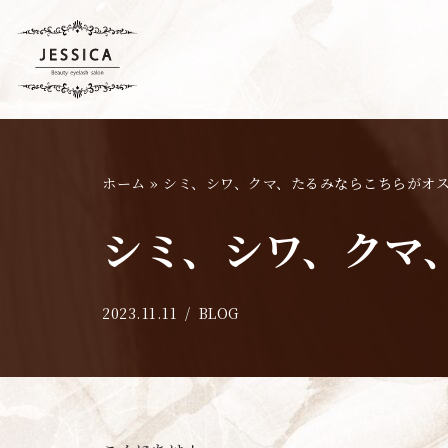
コ
ン
テ
ン
ツ
ホーム
»
シミ、シワ、クマ、たるみならこちらがオ
へ
ス
シミ、シワ、クマ
キ
ッ
プ
2023.11.11
BLOG