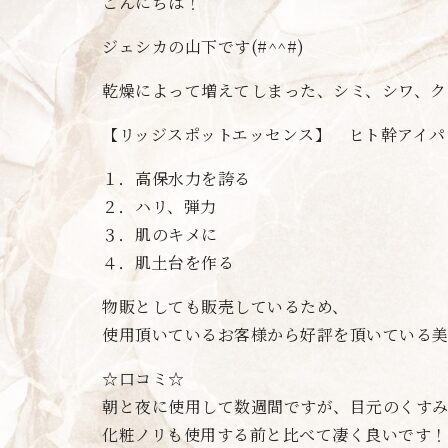
こんにちは！
ジェシカの山下です(#^^#)
乾燥によって増えてしまった、シミ、シワ、ク
【リッジスポットエッセンス】 ヒト幹アイパ
１．高保水力を誇る
２．ハリ、弾力
３．肌のキメに
４．肌土台を作る
物販としても販売しているため、
使用頂いているお客様から好評を頂いている美容
☆口コミ☆
朝と夜に使用して数週間ですが、目元のくす
化粧ノリも使用する前と比べて凄く良いです！