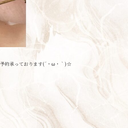
約承っております(´・ω・｀)☆