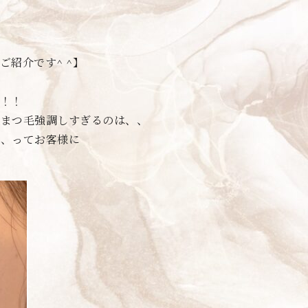
紹介です^ ^】
る
！！
どまつ毛強調しすぎるのは、、
、、ってお客様に