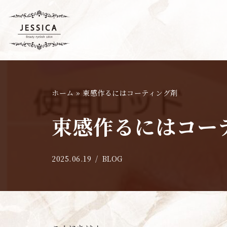
コ
ン
テ
ン
ツ
ホーム
»
束感作るにはコーティング剤
へ
ス
束感作るにはコー
キ
ッ
プ
2025.06.19
BLOG