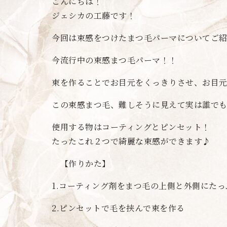
こんにちは！
ジェシカの工藤です！
今回は束感をつけたまつ毛パーマについてご
今流行中の束感まつ毛パーマ！！
束を作ることでお目元をくっきりさせ、お目
この束感まつ毛、難しそうに見えて実は誰で
使用する物はコーティングとピンセット！
たったこれ２つで綺麗な束感ができます♪
【作りかた】
1.コーティング剤をまつ毛の上側と外側にた
2.ピンセットで毛を挟んで束を作る