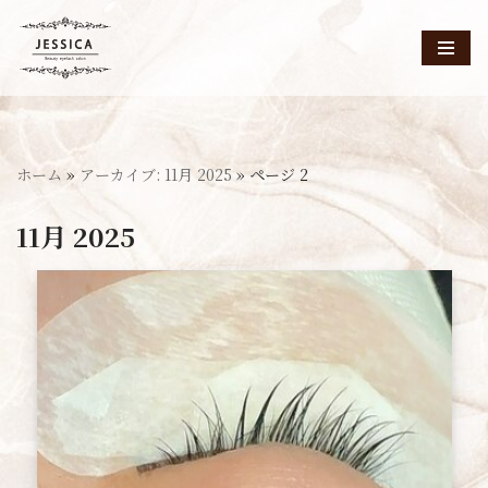
コ
ン
テ
ン
ツ
ホーム
»
アーカイブ: 11月 2025
»
ページ 2
へ
ス
11月 2025
キ
ッ
プ